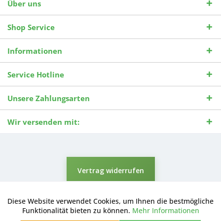
Über uns
Shop Service
Informationen
Service Hotline
Unsere Zahlungsarten
Wir versenden mit:
Vertrag widerrufen
* Alle Preise inkl. gesetzl. Mehrwertsteuer zzgl.
Versandkosten
und ggf.
Nachnahmegebühren, wenn nicht anders beschrieben.
Diese Website verwendet Cookies, um Ihnen die bestmögliche
Aktiv
Funktionale
Durchgestrichene Preise entsprechen dem niedrigsten Verkaufspreis
Funktionalität bieten zu können.
Mehr Informationen
der letzten 30 Tage. ** Preise beziehen sich auf einen einmal