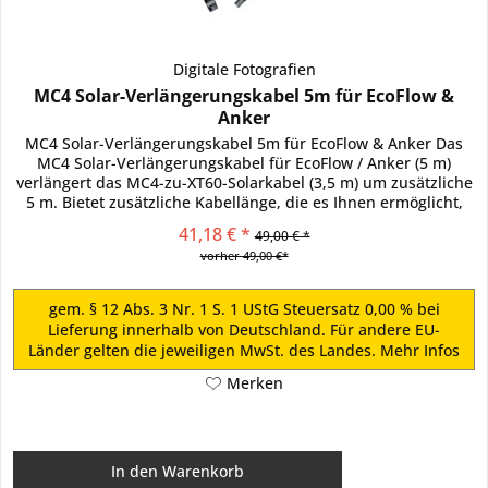
Digitale Fotografien
MC4 Solar-Verlängerungskabel 5m für EcoFlow &
Anker
MC4 Solar-Verlängerungskabel 5m für EcoFlow & Anker Das
MC4 Solar-Verlängerungskabel für EcoFlow / Anker (5 m)
verlängert das MC4-zu-XT60-Solarkabel (3,5 m) um zusätzliche
5 m. Bietet zusätzliche Kabellänge, die es Ihnen ermöglicht,
ein EcoFlow oder Anker Power Station im Schatten zu halten,
41,18 € *
49,00 € *
während die Solarmodule direktes Sonnenlicht erhalten.
vorher 49,00 €*
Technische Daten: Kabeltyp:...
gem. § 12 Abs. 3 Nr. 1 S. 1 UStG Steuersatz 0,00 % bei
Lieferung innerhalb von Deutschland. Für andere EU-
Länder gelten die jeweiligen MwSt. des Landes.
Mehr Infos
Merken
In den
Warenkorb