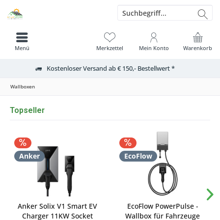
Menü
Merkzettel
Mein Konto
Warenkorb
Kostenloser Versand ab € 150,- Bestellwert *
Wallboxen
Topseller
Anker
EcoFlow
Anker Solix V1 Smart EV
EcoFlow PowerPulse -
Charger 11KW Socket
Wallbox für Fahrzeuge