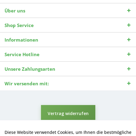
Über uns
Shop Service
Informationen
Service Hotline
Unsere Zahlungsarten
Wir versenden mit:
Vertrag widerrufen
* Alle Preise inkl. gesetzl. Mehrwertsteuer zzgl.
Versandkosten
und ggf.
Nachnahmegebühren, wenn nicht anders beschrieben.
Diese Website verwendet Cookies, um Ihnen die bestmögliche
Aktiv
Funktionale
Durchgestrichene Preise entsprechen dem niedrigsten Verkaufspreis