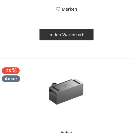
Merken
In den
Warenkorb
-23
Anker
Anker