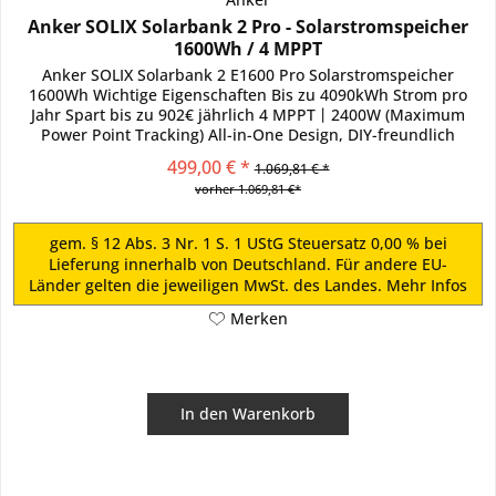
Anker SOLIX Solarbank 2 Pro - Solarstromspeicher
1600Wh / 4 MPPT
Anker SOLIX Solarbank 2 E1600 Pro Solarstromspeicher
1600Wh Wichtige Eigenschaften Bis zu 4090kWh Strom pro
Jahr Spart bis zu 902€ jährlich 4 MPPT丨2400W (Maximum
Power Point Tracking) All-in-One Design, DIY-freundlich
Erweiterbar auf...
499,00 € *
1.069,81 € *
vorher 1.069,81 €*
gem. § 12 Abs. 3 Nr. 1 S. 1 UStG Steuersatz 0,00 % bei
Lieferung innerhalb von Deutschland. Für andere EU-
Länder gelten die jeweiligen MwSt. des Landes.
Mehr Infos
Merken
In den
Warenkorb