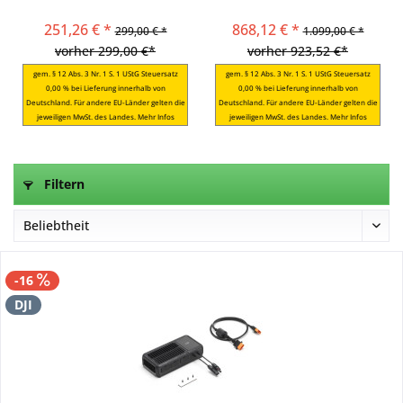
1.8kW für die Power Serie
2048 Wh
251,26 € *
868,12 € *
299,00 € *
1.099,00 € *
vorher 299,00 €*
vorher 923,52 €*
gem. § 12 Abs. 3 Nr. 1 S. 1 UStG Steuersatz
gem. § 12 Abs. 3 Nr. 1 S. 1 UStG Steuersatz
0,00 % bei Lieferung innerhalb von
0,00 % bei Lieferung innerhalb von
Deutschland. Für andere EU-Länder gelten die
Deutschland. Für andere EU-Länder gelten die
jeweiligen MwSt. des Landes.
Mehr Infos
jeweiligen MwSt. des Landes.
Mehr Infos
Filtern
-16
DJI