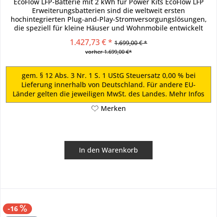
EcoFlow LFP-Batterie mit 2 kWh für Power Kits EcoFlow LFP
Erweiterungsbatterien sind die weltweit ersten
hochintegrierten Plug-and-Play-Stromversorgungslösungen,
die speziell für kleine Häuser und Wohnmobile entwickelt
wurden....
1.427,73 € *
1.699,00 € *
vorher 1.699,00 €*
gem. § 12 Abs. 3 Nr. 1 S. 1 UStG Steuersatz 0,00 % bei
Lieferung innerhalb von Deutschland. Für andere EU-
Länder gelten die jeweiligen MwSt. des Landes.
Mehr Infos
Merken
In den
Warenkorb
-16