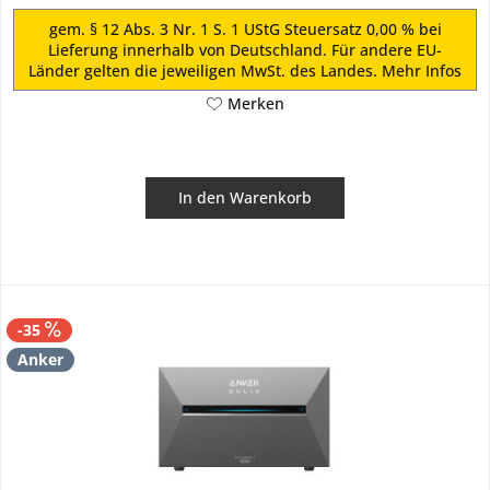
gem. § 12 Abs. 3 Nr. 1 S. 1 UStG Steuersatz 0,00 % bei
Lieferung innerhalb von Deutschland. Für andere EU-
Länder gelten die jeweiligen MwSt. des Landes.
Mehr Infos
Merken
In den
Warenkorb
-35
Anker