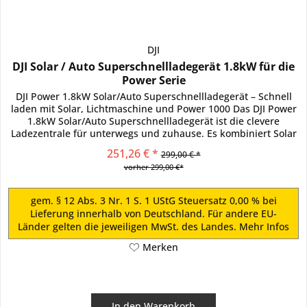
DJI
DJI Solar / Auto Superschnellladegerät 1.8kW für die
Power Serie
DJI Power 1.8kW Solar/Auto Superschnellladegerät – Schnell
laden mit Solar, Lichtmaschine und Power 1000 Das DJI Power
1.8kW Solar/Auto Superschnellladegerät ist die clevere
Ladezentrale für unterwegs und zuhause. Es kombiniert Solar
-...
251,26 € *
299,00 € *
vorher 299,00 €*
gem. § 12 Abs. 3 Nr. 1 S. 1 UStG Steuersatz 0,00 % bei
Lieferung innerhalb von Deutschland. Für andere EU-
Länder gelten die jeweiligen MwSt. des Landes.
Mehr Infos
Merken
In den
Warenkorb