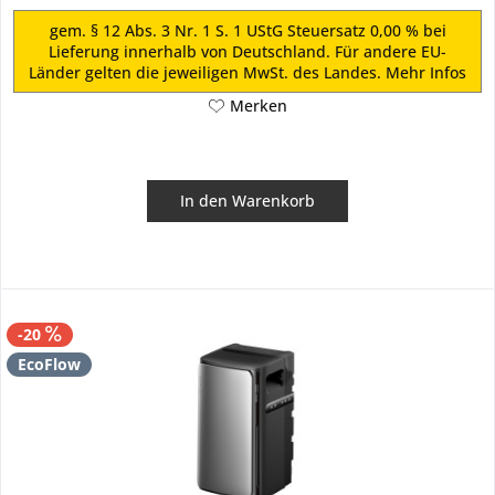
gem. § 12 Abs. 3 Nr. 1 S. 1 UStG Steuersatz 0,00 % bei
Lieferung innerhalb von Deutschland. Für andere EU-
Länder gelten die jeweiligen MwSt. des Landes.
Mehr Infos
Merken
In den
Warenkorb
-20
EcoFlow