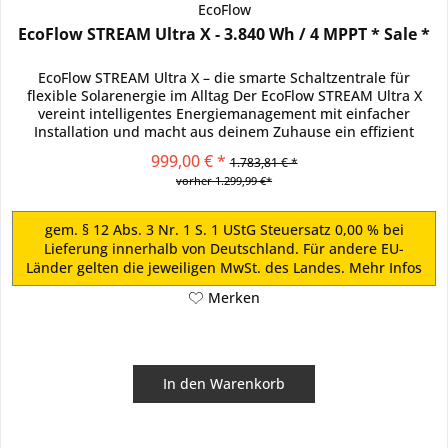
EcoFlow
EcoFlow STREAM Ultra X - 3.840 Wh / 4 MPPT * Sale *
EcoFlow STREAM Ultra X – die smarte Schaltzentrale für
flexible Solarenergie im Alltag Der EcoFlow STREAM Ultra X
vereint intelligentes Energiemanagement mit einfacher
Installation und macht aus deinem Zuhause ein effizient
vernetztes...
999,00 € *
1.783,81 € *
vorher 1.299,99 €*
gem. § 12 Abs. 3 Nr. 1 S. 1 UStG Steuersatz 0,00 % bei
Lieferung innerhalb von Deutschland. Für andere EU-
Länder gelten die jeweiligen MwSt. des Landes.
Mehr Infos
Merken
In den
Warenkorb