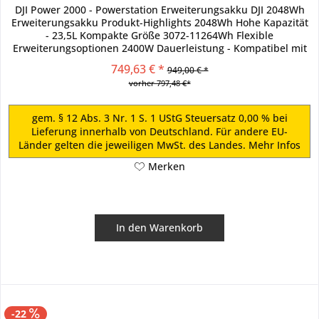
DJI Power 2000 - Powerstation Erweiterungsakku DJI 2048Wh
Erweiterungsakku Produkt-Highlights 2048Wh Hohe Kapazität
- 23,5L Kompakte Größe 3072-11264Wh Flexible
Erweiterungsoptionen 2400W Dauerleistung - Kompatibel mit
99% aller...
749,63 € *
949,00 € *
vorher 797,48 €*
gem. § 12 Abs. 3 Nr. 1 S. 1 UStG Steuersatz 0,00 % bei
Lieferung innerhalb von Deutschland. Für andere EU-
Länder gelten die jeweiligen MwSt. des Landes.
Mehr Infos
Merken
In den
Warenkorb
-22