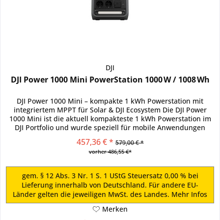
DJI
DJI Power 1000 Mini PowerStation 1000 W / 1008 Wh
DJI Power 1000 Mini – kompakte 1 kWh Powerstation mit
integriertem MPPT für Solar & DJI Ecosystem Die DJI Power
1000 Mini ist die aktuell kompakteste 1 kWh Powerstation im
DJI Portfolio und wurde speziell für mobile Anwendungen
wie...
457,36 € *
579,00 € *
vorher 486,55 €*
gem. § 12 Abs. 3 Nr. 1 S. 1 UStG Steuersatz 0,00 % bei
Lieferung innerhalb von Deutschland. Für andere EU-
Länder gelten die jeweiligen MwSt. des Landes.
Mehr Infos
Merken