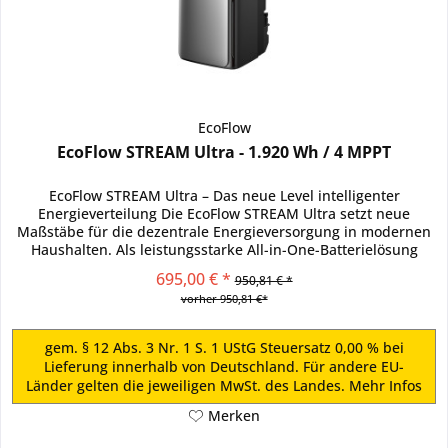
EcoFlow
EcoFlow STREAM Ultra - 1.920 Wh / 4 MPPT
EcoFlow STREAM Ultra – Das neue Level intelligenter
Energieverteilung Die EcoFlow STREAM Ultra setzt neue
Maßstäbe für die dezentrale Energieversorgung in modernen
Haushalten. Als leistungsstarke All-in-One-Batterielösung
mit...
695,00 € *
950,81 € *
vorher 950,81 €*
gem. § 12 Abs. 3 Nr. 1 S. 1 UStG Steuersatz 0,00 % bei
Lieferung innerhalb von Deutschland. Für andere EU-
Länder gelten die jeweiligen MwSt. des Landes.
Mehr Infos
Merken