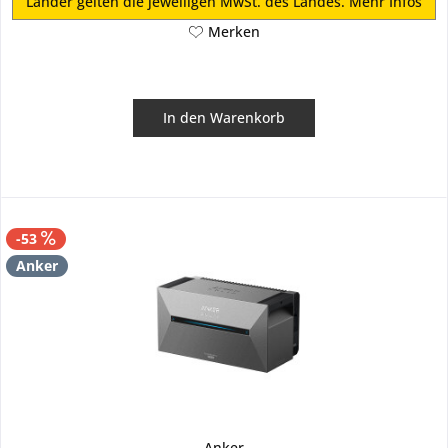
Länder gelten die jeweiligen MwSt. des Landes.
Mehr Infos
Merken
In den
Warenkorb
-53
Anker
Anker