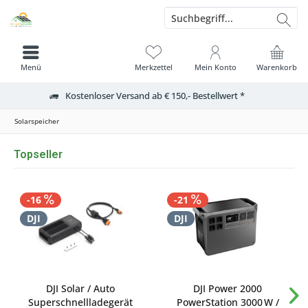
Menü
Merkzettel
Mein Konto
Warenkorb
Kostenloser Versand ab € 150,- Bestellwert *
Solarspeicher
Topseller
-16
-21
DJI
DJI
DJI Solar / Auto
DJI Power 2000
Superschnellladegerät
PowerStation 3000 W /