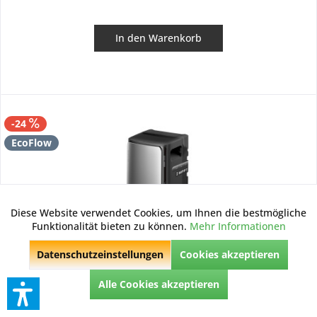
In den
Warenkorb
-24
EcoFlow
Diese Website verwendet Cookies, um Ihnen die bestmögliche
Aktiv
Funktionale
Funktionalität bieten zu können.
Mehr Informationen
Datenschutzeinstellungen
Cookies akzeptieren
Inaktiv
Marketing
EcoFlow
Alle Cookies akzeptieren
EcoFlow STREAM Max - 1.920 Wh / 2 MPPT
Inaktiv
Tracking