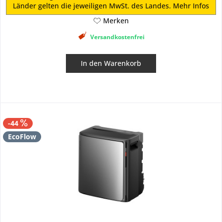
Länder gelten die jeweiligen MwSt. des Landes.
Mehr Infos
Merken
Versandkostenfrei
In den
Warenkorb
-44
EcoFlow