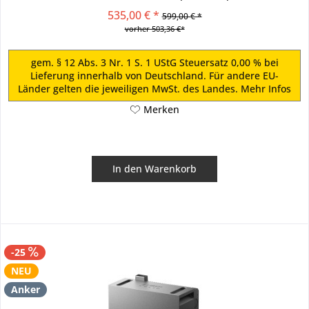
ausbauen...
535,00 € *
599,00 € *
vorher 503,36 €*
gem. § 12 Abs. 3 Nr. 1 S. 1 UStG Steuersatz 0,00 % bei
Lieferung innerhalb von Deutschland. Für andere EU-
Länder gelten die jeweiligen MwSt. des Landes.
Mehr Infos
Merken
In den
Warenkorb
-25
NEU
Anker