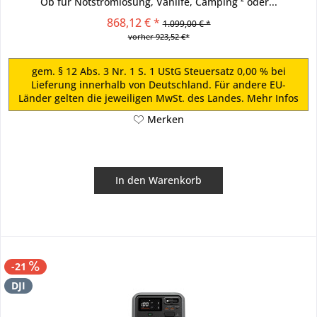
Ob für Notstromlösung, Vanlife, Camping ² oder...
868,12 € *
1.099,00 € *
vorher 923,52 €*
gem. § 12 Abs. 3 Nr. 1 S. 1 UStG Steuersatz 0,00 % bei
Lieferung innerhalb von Deutschland. Für andere EU-
Länder gelten die jeweiligen MwSt. des Landes.
Mehr Infos
Merken
In den
Warenkorb
-21
DJI