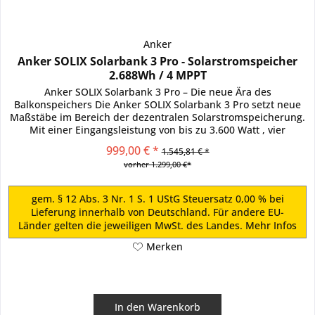
Anker
Anker SOLIX Solarbank 3 Pro - Solarstromspeicher
2.688Wh / 4 MPPT
Anker SOLIX Solarbank 3 Pro – Die neue Ära des
Balkonspeichers Die Anker SOLIX Solarbank 3 Pro setzt neue
Maßstäbe im Bereich der dezentralen Solarstromspeicherung.
Mit einer Eingangsleistung von bis zu 3.600 Watt , vier
integrierten...
999,00 € *
1.545,81 € *
vorher 1.299,00 €*
gem. § 12 Abs. 3 Nr. 1 S. 1 UStG Steuersatz 0,00 % bei
Lieferung innerhalb von Deutschland. Für andere EU-
Länder gelten die jeweiligen MwSt. des Landes.
Mehr Infos
Merken
In den
Warenkorb