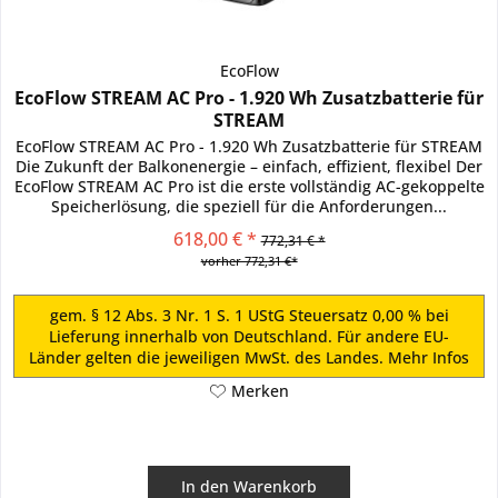
EcoFlow
EcoFlow STREAM AC Pro - 1.920 Wh Zusatzbatterie für
STREAM
EcoFlow STREAM AC Pro - 1.920 Wh Zusatzbatterie für STREAM
Die Zukunft der Balkonenergie – einfach, effizient, flexibel Der
EcoFlow STREAM AC Pro ist die erste vollständig AC-gekoppelte
Speicherlösung, die speziell für die Anforderungen...
618,00 € *
772,31 € *
vorher 772,31 €*
gem. § 12 Abs. 3 Nr. 1 S. 1 UStG Steuersatz 0,00 % bei
Lieferung innerhalb von Deutschland. Für andere EU-
Länder gelten die jeweiligen MwSt. des Landes.
Mehr Infos
Merken
In den
Warenkorb