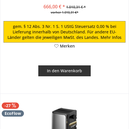
auf eine...
666,00 € *
1.010,31 € *
vorher 1.010,31 €*
gem. § 12 Abs. 3 Nr. 1 S. 1 UStG Steuersatz 0,00 % bei
Lieferung innerhalb von Deutschland. Für andere EU-
Länder gelten die jeweiligen MwSt. des Landes.
Mehr Infos
Merken
In den
Warenkorb
-27
EcoFlow