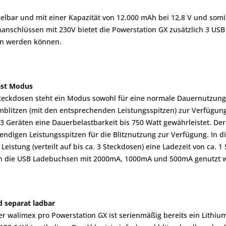
elbar und mit einer Kapazität von 12.000 mAh bei 12,8 V und som
anschlüssen mit 230V bietet die Powerstation GX zusätzlich 3 US
en werden können.
last Modus
teckdosen steht ein Modus sowohl für eine normale Dauernutzung a
mblitzen (mit den entsprechenden Leistungsspitzen) zur Verfügung.
 3 Geräten eine Dauerbelastbarkeit bis 750 Watt gewährleistet. De
wendigen Leistungsspitzen für die Blitznutzung zur Verfügung. In 
Leistung (verteilt auf bis ca. 3 Steckdosen) eine Ladezeit von ca. 
n die USB Ladebuchsen mit 2000mA, 1000mA und 500mA genutzt 
 separat ladbar
r walimex pro Powerstation GX ist serienmäßig bereits ein Lithiu