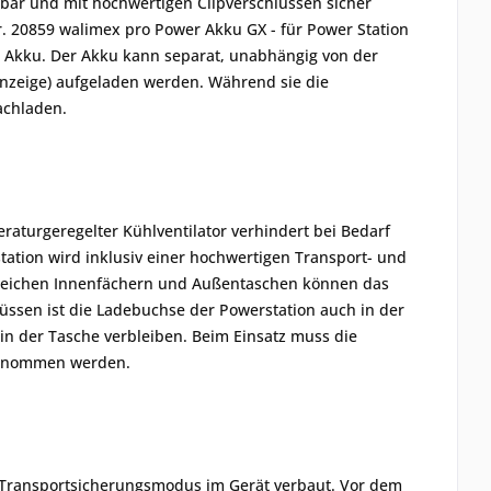
elbar und mit hochwertigen Clipverschlüssen sicher
r. 20859 walimex pro Power Akku GX - für Power Station
nen Akku. Der Akku kann separat, unabhängig von der
Anzeige) aufgeladen werden. Während sie die
achladen.
eraturgeregelter Kühlventilator verhindert bei Bedarf
tation wird inklusiv einer hochwertigen Transport- und
ahlreichen Innenfächern und Außentaschen können das
lüssen ist die Ladebuchse der Powerstation auch in der
n der Tasche verbleiben. Beim Einsatz muss die
 genommen werden.
 Transportsicherungsmodus im Gerät verbaut. Vor dem