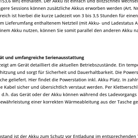
(153,6 Wh) enthalten. Der Akku ist einfach und blitzschnell wechs
ängere Sessions können zusätzliche Akkus erworben werden (Art. N
freich ist hierbei die kurze Ladezeit von 3 bis 3,5 Stunden für ei
 im Lieferumfang enthaltenem Netzteil (mit Akku- und Ladestatus 
einem Akku nutzen, können Sie somit parallel den anderen Akku n
ät und umfangreiche Serienausstattung
zeigt am Gerät detailliert die aktuellen Betriebszustände. Ein temp
itzung und sorgt für Sicherheit und Dauerhaltbarkeit. Die Powers
e geliefert. Hier findet die Powerstation inkl. Akku Platz. In z
se Kabel sicher und übersichtlich verstaut werden. Per Klettversch
, d.h. das Gerät oder der Akku können während des Ladevorgangs i
Gewährleistung einer korrekten Wärmeableitung aus der Tasche
ustand ist der Akku zum Schutz vor Entladung im entsprechenden