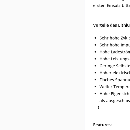
ersten Einsatz bi
Vorteile des Lith
Sehr hohe Zykle
Sehr hohe Impu
Hohe Ladeström
Hohe Leistungs
Geringe Selbst
Hoher elektris
Flaches Spannu
Weiter Tempera
Hohe Eigensich
als ausgeschlo
)
Features: