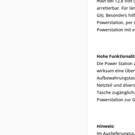
mAh bei 12,8 Volt 
arretierbar. Für l
GX). Besonders hil
Powerstation, per
Powerstation mit 
Hohe Funktionalit
Die Power Station 
wirksam eine Überh
Aufbewahrungstasch
Netzteil und diver
Tasche zugänglich
Powerstation zur 
Hinweis:
Im Auslieferungsz