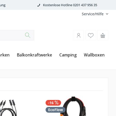
tung
Kostenlose Hotline 0201 437 956 35
Service/Hilfe
rken
Balkonkraftwerke
Camping
Wallboxen
-16
-
EcoFlow
W