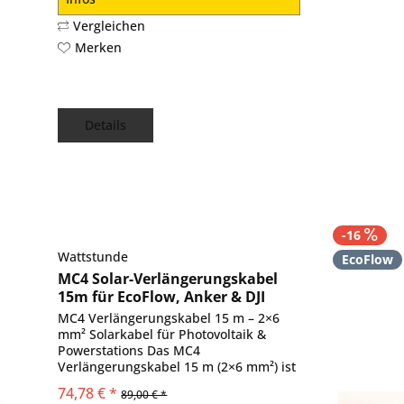
Vergleichen
Merken
Details
-16
Wattstunde
EcoFlow
MC4 Solar-Verlängerungskabel
15m für EcoFlow, Anker & DJI
MC4 Verlängerungskabel 15 m – 2×6
mm² Solarkabel für Photovoltaik &
Powerstations Das MC4
Verlängerungskabel 15 m (2×6 mm²) ist
die ideale Lösung, um Solarmodule
74,78 € *
89,00 € *
flexibel mit Ladereglern , Powerstations