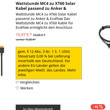
Wattstunde MC4 zu XT60 Solar
Kabel passend zu Anker &
EcoFlow
Wattstunde MC4 zu XT60 Solar Kabel
passend zu Anker & EcoFlow Das
Wattstunde MC4 zu XT60 Kable für
EcoFlow ermöglicht den Anschluss
einer tragbaren EcoFlow Powerstation
15,97 € *
19,00 € *
(DELTA / RIVER) an ein Solarmodul mit
vorher 19,00 €*
Standard-MC4-Ausgang. Schließe...
gem. § 12 Abs. 3 Nr. 1 S. 1 UStG
Steuersatz 0,00 % bei Lieferung
innerhalb von Deutschland. Für
andere EU-Länder gelten die
jeweiligen MwSt. des Landes.
Mehr
Infos
Vergleichen
Merken
-16
In den
Warenkorb