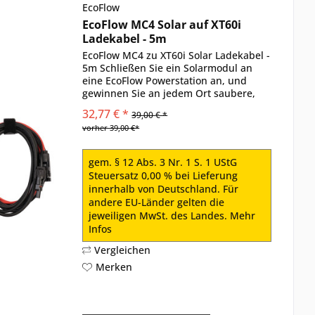
EcoFlow
EcoFlow MC4 Solar auf XT60i
Ladekabel - 5m
EcoFlow MC4 zu XT60i Solar Ladekabel -
5m Schließen Sie ein Solarmodul an
eine EcoFlow Powerstation an, und
gewinnen Sie an jedem Ort saubere,
effiziente und zuverlässige Energie. Das
32,77 € *
39,00 € *
EcoFlow MC4 Solar auf XT60i Ladekabel
vorher 39,00 €*
(5 m)...
gem. § 12 Abs. 3 Nr. 1 S. 1 UStG
Steuersatz 0,00 % bei Lieferung
innerhalb von Deutschland. Für
andere EU-Länder gelten die
jeweiligen MwSt. des Landes.
Mehr
Infos
Vergleichen
Merken