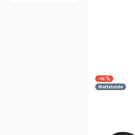
-16
Wattstunde