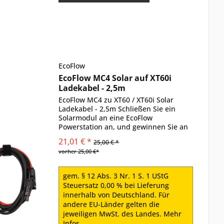
EcoFlow
EcoFlow MC4 Solar auf XT60i
Ladekabel - 2,5m
EcoFlow MC4 zu XT60 / XT60i Solar
Ladekabel - 2,5m Schließen Sie ein
Solarmodul an eine EcoFlow
Powerstation an, und gewinnen Sie an
jedem Ort saubere, effiziente und
21,01 € *
25,00 € *
zuverlässige Energie. Das EcoFlow MC4
vorher 25,00 €*
Solar auf XT60i Ladekabel (2,5...
gem. § 12 Abs. 3 Nr. 1 S. 1 UStG
Steuersatz 0,00 % bei Lieferung
innerhalb von Deutschland. Für
andere EU-Länder gelten die
jeweiligen MwSt. des Landes.
Mehr
Infos