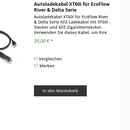
Autoladekabel XT60i für EcoFlow
River & Delta Serie
Autoladekabel XT60i für EcoFlow River
& Delta Serie KFZ-Ladekabel mit XT60i -
Stecker und KFZ-Zigarettenstecker.
Verwenden Sie dieses Kabel, um Ihre
EcoFlow Power Station zum Aufladen
39,00 € *
mit dem Autoladegerät
(Zigarettenanzünderbuchse) zu...
Vergleichen
Merken
In den
Warenkorb