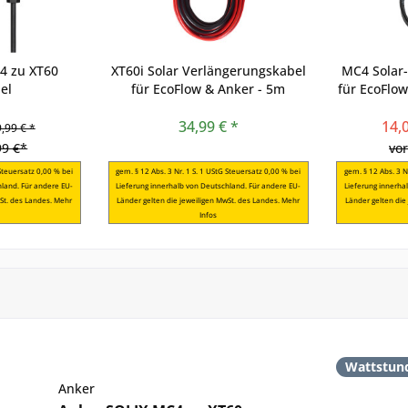
4 zu XT60
XT60i Solar Verlängerungskabel
MC4 Solar
el
für EcoFlow & Anker - 5m
für EcoFlow
34,99 € *
14,
,99 € *
99 €*
vo
 Steuersatz 0,00 % bei
gem. § 12 Abs. 3 Nr. 1 S. 1 UStG Steuersatz 0,00 % bei
gem. § 12 Abs. 3 N
hland. Für andere EU-
Lieferung innerhalb von Deutschland. Für andere EU-
Lieferung innerha
St. des Landes.
Mehr
Länder gelten die jeweiligen MwSt. des Landes.
Mehr
Länder gelten die
Infos
Wattstun
Anker