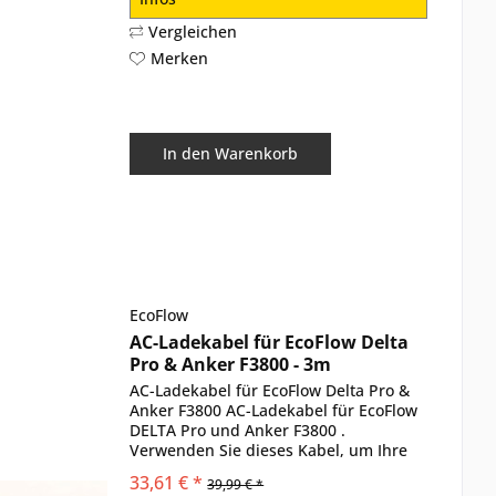
Vergleichen
Merken
In den
Warenkorb
EcoFlow
AC-Ladekabel für EcoFlow Delta
Pro & Anker F3800 - 3m
AC-Ladekabel für EcoFlow Delta Pro &
Anker F3800 AC-Ladekabel für EcoFlow
DELTA Pro und Anker F3800 .
Verwenden Sie dieses Kabel, um Ihre
EcoFlow DELTA Pro und Anker F3800
33,61 € *
39,99 € *
zum effizienten Aufladen an eine