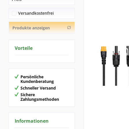
Digitale Fotografien
Versandkostenfrei
EcoFlow
von
3,99 €
bis
200,00 €
Goal Zero
Produkte anzeigen
Wattstunde
Vorteile
Persönliche
Kundenberatung
Schneller Versand
Sichere
Zahlungsmethoden
Informationen