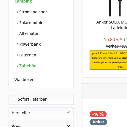
Camping
Stromspeicher
Anker SOLIX MC
Solarmodule
Ladekab
Alternator
16,80 € *
19
Powerbank
vorher 19,
gem. § 12 Abs. 3 Nr. 1 S. 1 UStG
Laternen
Lieferung innerhalb von Deutsc
Länder gelten die jeweiligen Mw
Zubehör
Infos
Wallboxen
Sofort lieferbar
Hersteller
-16
Anker
Anker
Preis