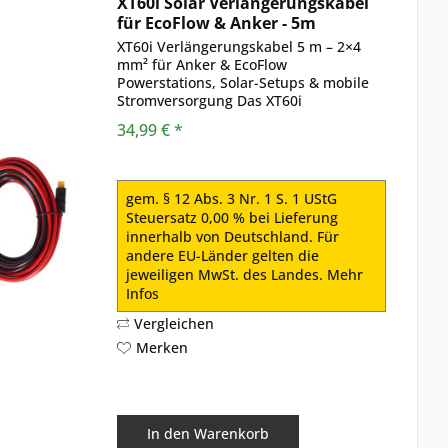
XT60i Solar Verlängerungskabel
für EcoFlow & Anker - 5m
XT60i Verlängerungskabel 5 m – 2×4
mm² für Anker & EcoFlow
Powerstations, Solar-Setups & mobile
Stromversorgung Das XT60i
Verlängerungskabel 5 m ist die
34,99 € *
praktische Lösung, wenn zwischen
Powerstation , Solarmodul , Ladegerät
oder Akku...
gem. § 12 Abs. 3 Nr. 1 S. 1 UStG
Steuersatz 0,00 % bei Lieferung
innerhalb von Deutschland. Für
andere EU-Länder gelten die
jeweiligen MwSt. des Landes.
Mehr
Infos
Vergleichen
Merken
In den
Warenkorb