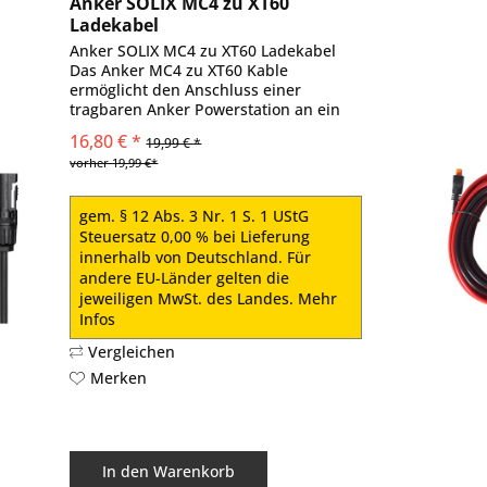
Anker SOLIX MC4 zu XT60
Ladekabel
Anker SOLIX MC4 zu XT60 Ladekabel
Das Anker MC4 zu XT60 Kable
ermöglicht den Anschluss einer
tragbaren Anker Powerstation an ein
Solarmodul mit Standard-MC4-
16,80 € *
19,99 € *
Ausgang. Schließe dein ein Solarmodul
vorher 19,99 €*
an eine Anker Powerstation an und
gewinne...
gem. § 12 Abs. 3 Nr. 1 S. 1 UStG
Steuersatz 0,00 % bei Lieferung
innerhalb von Deutschland. Für
andere EU-Länder gelten die
jeweiligen MwSt. des Landes.
Mehr
Infos
Vergleichen
Merken
In den
Warenkorb