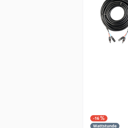
-16
Wattstunde