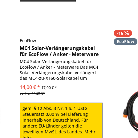
-16
EcoFlow
EcoFlow
MC4 Solar-Verlängerungskabel
für EcoFlow / Anker - Meterware
MC4 Solar-Verlängerungskabel für
EcoFlow / Anker - Meterware Das MC4
Solar-Verlängerungskabel verlängert
das MC4-zu-XT60-Solarkabel um
zusätzliche Meter. Bietet zusätzliche
14,00 € *
17,00 € *
Kabellänge, die es Ihnen ermöglicht,
vorher 14,29 €*
ein EcoFlow / Goal Zero...
gem. § 12 Abs. 3 Nr. 1 S. 1 UStG
Steuersatz 0,00 % bei Lieferung
innerhalb von Deutschland. Für
andere EU-Länder gelten die
jeweiligen MwSt. des Landes.
Mehr
Infos