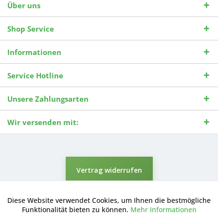
Über uns
Shop Service
Informationen
Service Hotline
Unsere Zahlungsarten
Wir versenden mit:
Vertrag widerrufen
* Alle Preise inkl. gesetzl. Mehrwertsteuer zzgl.
Versandkosten
und ggf.
Nachnahmegebühren, wenn nicht anders beschrieben.
Diese Website verwendet Cookies, um Ihnen die bestmögliche
Aktiv
Funktionale
Durchgestrichene Preise entsprechen dem niedrigsten Verkaufspreis
Funktionalität bieten zu können.
Mehr Informationen
der letzten 30 Tage. ** Preise beziehen sich auf einen einmal