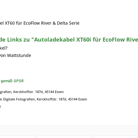
l XT60 für EcoFlow River & Delta Serie
e Links zu "Autoladekabel XT60i für EcoFlow Rive
kel?
 von Wattstunde
n gemäß GPSR
ografien, Kerckhoffstr. 187d, 45144 Essen
n:
Digitale Fotografien, Kerckhoffstr. 187d, 45144 Essen
0