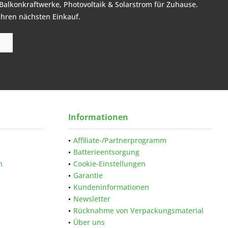
Balkonkraftwerke, Photovoltaik & Solarstrom für Zuhause.
Ihren nächsten Einkauf.
Informationen
Affiliate-/Partnerprogramm
Batterieentsorgung
n
Cookie-Einstellungen
Garantie
Kundeninformationen
Newsletter
Rücknahme von Verpackungsmaterial
Über uns