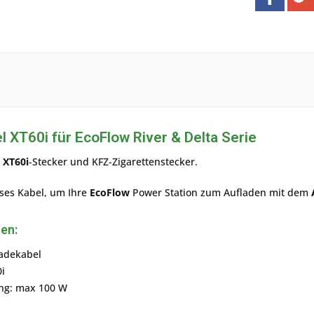
 XT60i für EcoFlow River & Delta Serie
t
XT60i
-Stecker und KFZ-Zigarettenstecker.
ses Kabel, um Ihre
EcoFlow
Power Station zum Aufladen mit dem
en:
ladekabel
i
ng: max 100 W