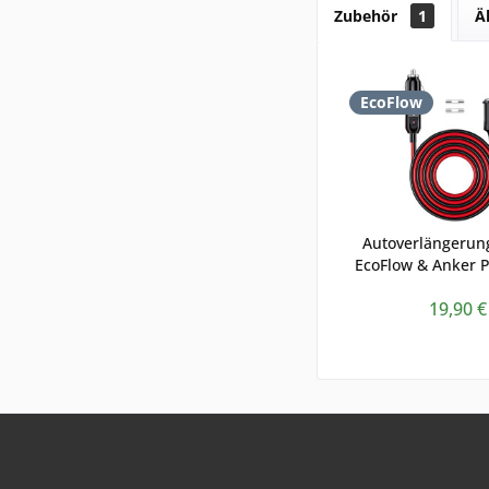
Zubehör
1
Ä
EcoFlow
Autoverlängerun
EcoFlow & Anker P
12V Stecker 
19,90 €