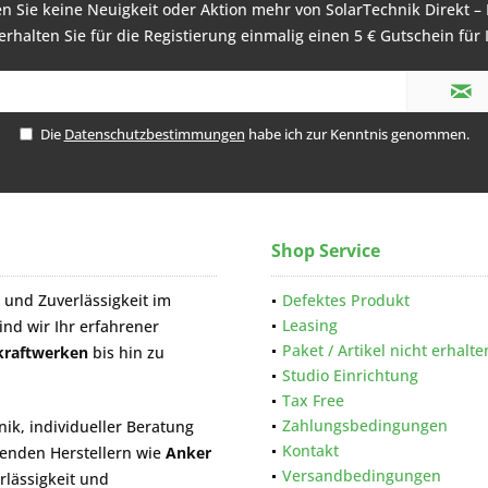
 Sie keine Neuigkeit oder Aktion mehr von SolarTechnik Direkt – 
rhalten Sie für die Registierung einmalig einen 5 € Gutschein für 
Die
Datenschutzbestimmungen
habe ich zur Kenntnis genommen.
Shop Service
 und Zuverlässigkeit im
Defektes Produkt
Leasing
sind wir Ihr erfahrener
Paket / Artikel nicht erhalte
kraftwerken
bis hin zu
Studio Einrichtung
Tax Free
Zahlungsbedingungen
ik, individueller Beratung
Kontakt
renden Herstellern wie
Anker
Versandbedingungen
rlässigkeit und