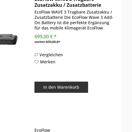
Zusatzakku / Zusatzbatterie
EcoFlow WAVE 3 Tragbare Zusatzakku /
Zusatzbatterie Die EcoFlow Wave 3 Add-
On Battery ist die perfekte Ergänzung
für das mobile Klimagerät EcoFlow
Wave 3 und sorgt für maximale
699,00 € *
Unabhängigkeit bei der Klimatisierung
vorher 699,00 €*
unterwegs. Mit einer...
Vergleichen
Merken
In den
Warenkorb
EcoFlow