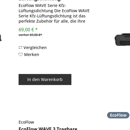
EcoFlow WAVE Serie Kfz-
Lüftungsdichtung Die EcoFlow WAVE
Serie Kfz-Lüftungsdichtung ist das
perfekte Zubehör für alle, die ihre
EcoFlow Wave Klimaanlage effizient
69,00 € *
und flexibel im Fahrzeug einsetzen
vorher 69,00 €*
möchten. Egal ob im PKW, Van,
Wohnmobil...
Vergleichen
Merken
In den
Warenkorb
EcoFlow
EcoFlow
EcoFlow WAVE 3 Tragbare