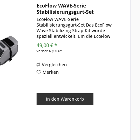
EcoFlow WAVE-Serie
Stabilisierungsgurt-Set
EcoFlow WAVE-Serie
Stabilisierungsgurt-Set Das EcoFlow
Wave Stabilizing Strap Kit wurde
speziell entwickelt, um die EcoFlow
Wave Klimaanlage auch in
49,00 € *
bewegungsintensiven Umgebungen
vorher 49,00 €*
sicher zu fixieren. Ob im Wohnmobil,
Campervan oder Boot...
Vergleichen
Merken
In den
Warenkorb