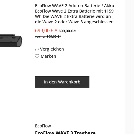
EcoFlow WAVE 2 Add-on Batterie / Akku
EcoFlow Wave 2 Extra Batterie mit 1159
Wh Die WAVE 2 Extra Batterie wird an
die Wave 2 oder Wave 3 angeschlossen,
um die Klimaanlage überall nutzen zu
699,00 € *
899,00 € *
können. Highlights: 1159 Wh LCM Akku
vorher 899,00 €*
Ermöglicht...
Vergleichen
Merken
In den
Warenkorb
EcoFlow
EcoFlow WAVE 3 Tragbare