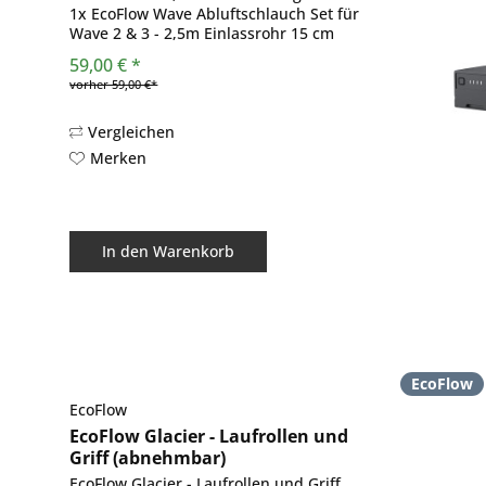
1x EcoFlow Wave Abluftschlauch Set für
Wave 2 & 3 - 2,5m Einlassrohr 15 cm
Auslassrohr 12,7 cm
59,00 € *
vorher 59,00 €*
Vergleichen
Merken
In den
Warenkorb
EcoFlow
EcoFlow
EcoFlow Glacier - Laufrollen und
Griff (abnehmbar)
EcoFlow Glacier - Laufrollen und Griff