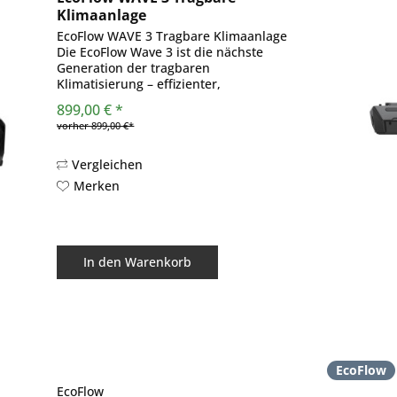
Klimaanlage
EcoFlow WAVE 3 Tragbare Klimaanlage
Die EcoFlow Wave 3 ist die nächste
Generation der tragbaren
Klimatisierung – effizienter,
leistungsstärker und flexibler als je
899,00 € *
zuvor. Mit einem verbesserten Design,
vorher 899,00 €*
deutlich gesteigerter Kühlleistung...
Vergleichen
Merken
In den
Warenkorb
EcoFlow
EcoFlow