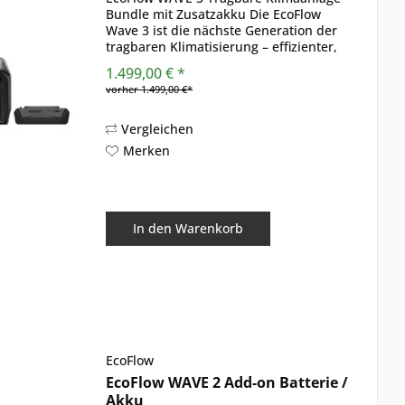
Bundle mit Zusatzakku Die EcoFlow
Wave 3 ist die nächste Generation der
tragbaren Klimatisierung – effizienter,
leistungsstärker und flexibler als je
1.499,00 € *
zuvor. Mit einem verbesserten Design,
vorher 1.499,00 €*
deutlich...
Vergleichen
Merken
In den
Warenkorb
EcoFlow
EcoFlow WAVE 2 Add-on Batterie /
Akku