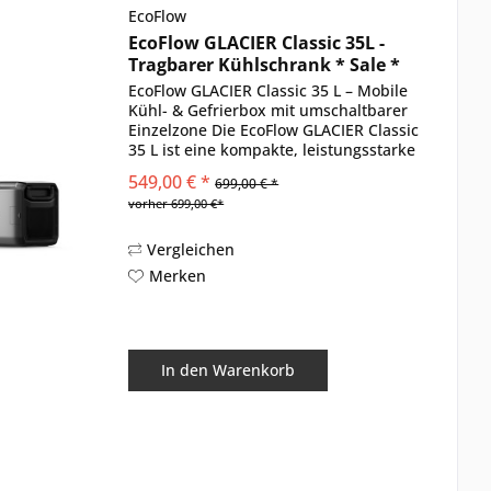
EcoFlow
EcoFlow GLACIER Classic 35L -
Tragbarer Kühlschrank * Sale *
EcoFlow GLACIER Classic 35 L – Mobile
Kühl- & Gefrierbox mit umschaltbarer
Einzelzone Die EcoFlow GLACIER Classic
35 L ist eine kompakte, leistungsstarke
Kühl- & Gefrierbox für Camping,
549,00 € *
699,00 € *
Roadtrips und Vanlife. Mit 35 l
vorher 699,00 €*
Fassungsvermögen...
Vergleichen
Merken
In den
Warenkorb