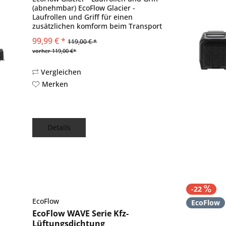
(abnehmbar) EcoFlow Glacier -
Laufrollen und Griff für einen
zusätzlichen komform beim Transport
des tragbaren Kühlschranks.
99,99 € *
119,00 € *
Lieferumfang: 2 x EcoFlow Laufrolle für
vorher 119,00 €*
Glacier 1 x EcoFlow Griff für...
Vergleichen
Merken
Details
-22
EcoFlow
EcoFlow
EcoFlow WAVE Serie Kfz-
Lüftungsdichtung