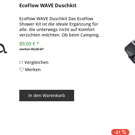
EcoFlow WAVE Duschkit
EcoFlow WAVE Duschkit Das EcoFlow
Shower Kit ist die ideale Ergänzung für
alle, die unterwegs nicht auf Komfort
verzichten möchten. Ob beim Camping,
auf Festivals, im Vanlife oder im Garten
89,00 € *
– dieses mobile Duschsystem
vorher 89,00 €*
ermöglicht Ihnen...
Vergleichen
Merken
In den
Warenkorb
-21