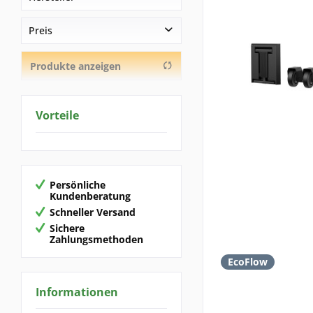
EcoFlow
Preis
Produkte anzeigen
von
39,00 €
bis
1499,00 €
Vorteile
Persönliche
Kundenberatung
Schneller Versand
Sichere
Zahlungsmethoden
EcoFlow
Informationen