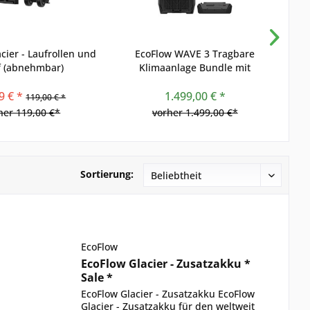
cier - Laufrollen und
EcoFlow WAVE 3 Tragbare
f (abnehmbar)
Klimaanlage Bundle mit
Zusatzakku
9 € *
1.499,00 € *
119,00 € *
her 119,00 €*
vorher 1.499,00 €*
Sortierung:
EcoFlow
EcoFlow Glacier - Zusatzakku *
Sale *
EcoFlow Glacier - Zusatzakku EcoFlow
Glacier - Zusatzakku für den weltweit