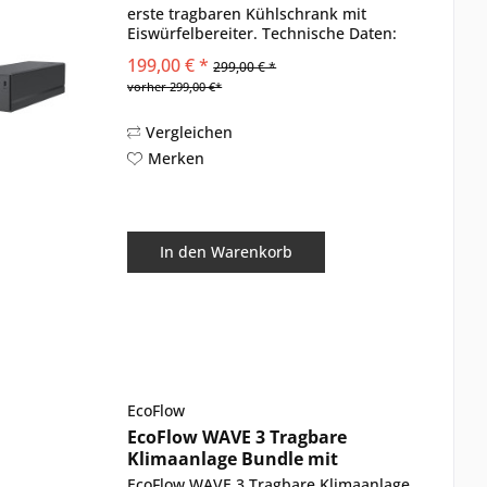
erste tragbaren Kühlschrank mit
Eiswürfelbereiter. Technische Daten:
Nettogewicht: 1,8 kg / 4 Pfund
199,00 € *
299,00 € *
Kapazität: 298 Wh Ladezyklen: Nach
vorher 299,00 €*
800 Ladezyklen noch über 80...
Vergleichen
Merken
In den
Warenkorb
EcoFlow
EcoFlow WAVE 3 Tragbare
Klimaanlage Bundle mit
Zusatzakku
EcoFlow WAVE 3 Tragbare Klimaanlage