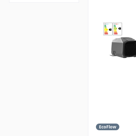
EcoFlow