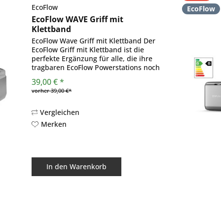
EcoFlow
EcoFlow
EcoFlow WAVE Griff mit
Klettband
EcoFlow Wave Griff mit Klettband Der
EcoFlow Griff mit Klettband ist die
perfekte Ergänzung für alle, die ihre
tragbaren EcoFlow Powerstations noch
komfortabler und sicherer
39,00 € *
transportieren möchten. Mit dieser
vorher 39,00 €*
cleveren Trageschlaufe aus...
Vergleichen
Merken
In den
Warenkorb