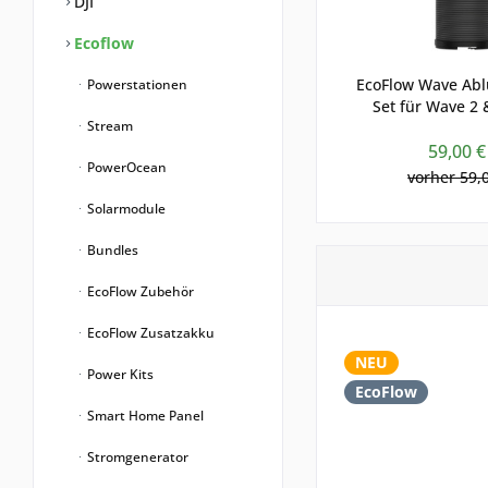
DJI
Ecoflow
EcoFlow Wave Abl
Powerstationen
Set für Wave 2 
Stream
59,00 €
PowerOcean
vorher 59,
Solarmodule
Bundles
EcoFlow Zubehör
EcoFlow Zusatzakku
NEU
Power Kits
EcoFlow
Smart Home Panel
Stromgenerator