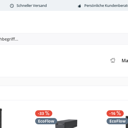
Schneller Versand
Persönliche Kundenbera
Ma
-33
-16
EcoFlow
EcoFlow