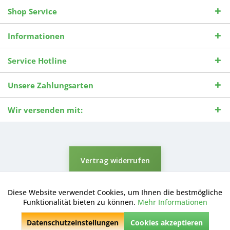
Shop Service
Informationen
Service Hotline
Unsere Zahlungsarten
Wir versenden mit:
Vertrag widerrufen
* Alle Preise inkl. gesetzl. Mehrwertsteuer zzgl.
Versandkosten
und ggf.
Nachnahmegebühren, wenn nicht anders beschrieben.
Diese Website verwendet Cookies, um Ihnen die bestmögliche
Aktiv
Funktionale
Durchgestrichene Preise entsprechen dem niedrigsten Verkaufspreis
Funktionalität bieten zu können.
Mehr Informationen
der letzten 30 Tage. ** Preise beziehen sich auf einen einmal
geforderten Verkaufspreis. UVP: Unverbindliche Preisempfehlung des
Datenschutzeinstellungen
Cookies akzeptieren
Herstellers.
Inaktiv
Marketing