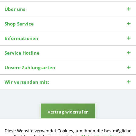
Über uns
Shop Service
Informationen
Service Hotline
Unsere Zahlungsarten
Wir versenden mit:
Vertrag widerrufen
* Alle Preise inkl. gesetzl. Mehrwertsteuer zzgl.
Versandkosten
und ggf.
Nachnahmegebühren, wenn nicht anders beschrieben.
Diese Website verwendet Cookies, um Ihnen die bestmögliche
Aktiv
Funktionale
Durchgestrichene Preise entsprechen dem niedrigsten Verkaufspreis