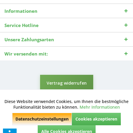
Informationen
Service Hotline
Unsere Zahlungsarten
Wir versenden mit:
Vertrag widerrufen
* Alle Preise inkl. gesetzl. Mehrwertsteuer zzgl.
Versandkosten
und ggf.
Nachnahmegebühren, wenn nicht anders beschrieben.
Diese Website verwendet Cookies, um Ihnen die bestmögliche
Aktiv
Funktionale
Durchgestrichene Preise entsprechen dem niedrigsten Verkaufspreis
Funktionalität bieten zu können.
Mehr Informationen
der letzten 30 Tage. ** Preise beziehen sich auf einen einmal
geforderten Verkaufspreis. UVP: Unverbindliche Preisempfehlung des
Datenschutzeinstellungen
Cookies akzeptieren
Herstellers.
Inaktiv
Marketing
© 2026 Digitale Fotografien | Entwicklung & Support by
Pro-Webs.de
Alle Cookies akzeptieren