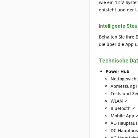
wie ein 12-V-Syst
entsteht und der L
Intelligente Ste
Behalten Sie Ihre 
die über die App u
Technische Dat
Power Hub
Nettogewicht:
Abmessung Höh
Tests und Ze
WLAN ✓
Bluetooth ✓
Mobile App 
AC-Hauptausg
DC-Hauptausg
AC-Haupteing