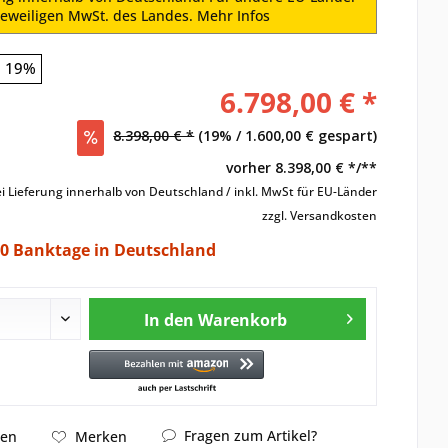
 jeweiligen MwSt. des Landes.
Mehr Infos
19%
6.798,00 € *
8.398,00 € *
(19% / 1.600,00 € gespart)
vorher
8.398,00 € */**
i Lieferung innerhalb von Deutschland / inkl. MwSt für EU-Länder
zzgl. Versandkosten
60 Banktage in Deutschland
In den
Warenkorb
Fragen zum Artikel?
hen
Merken