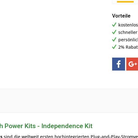
Vorteile
kostenlos
schnelle
persönli
2% Rabat
 Power Kits - Independence Kit
ts
sind die weltweit ersten hochintegrierten Plug-and-Play-Stromve