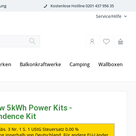
tung
Kostenlose Hotline 0201 437 956 35
Service/Hilfe
rken
Balkonkraftwerke
Camping
Wallboxen
w 5kWh Power Kits -
ndence Kit
bs. 3 Nr. 1 S. 1 UStG Steuersatz 0,00 %
ung innerhalb von Deutschland. Für andere EU-Länder