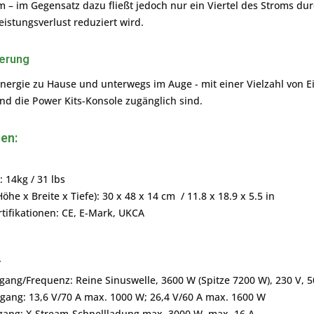
em – im Gegensatz dazu fließt jedoch nur ein Viertel des Stroms 
eistungsverlust reduziert wird.
uerung
Energie zu Hause und unterwegs im Auge - mit einer Vielzahl von 
nd die Power Kits-Konsole zugänglich sind.
en:
 14kg / 31 lbs
e x Breite x Tiefe): 30 x 48 x 14 cm / 11.8 x 18.9 x 5.5 in
rtifikationen: CE, E-Mark, UKCA
✓
ang/Frequenz: Reine Sinuswelle, 3600 W (Spitze 7200 W), 230 V, 5
ang: 13,6 V/70 A max. 1000 W; 26,4 V/60 A max. 1600 W
ang: X-Stream-Schnellladung max. 3000 W, max. 16 A