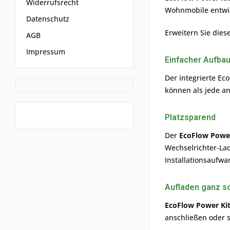
Widerrufsrecht
Wohnmobile entwi
Datenschutz
Erweitern Sie dies
AGB
Impressum
Einfacher Aufba
Der integrierte Ec
können als jede a
Platzsparend
Der
EcoFlow Powe
Wechselrichter-La
Installationsaufwa
Aufladen ganz s
EcoFlow Power Ki
anschließen oder 