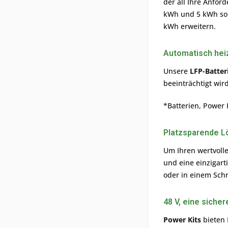
der all Ihre Anfor
kWh und 5 kWh so k
kWh erweitern.
Automatisch hei
Unsere
LFP-Batter
beeinträchtigt wir
*Batterien, Power 
Platzsparende L
Um Ihren wertvoll
und eine einzigart
oder in einem Sch
48 V, eine sicher
Power Kits
bieten 