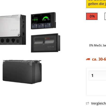
gelten die
0%
0% MwSt. be
ca. 30-
Vergleic