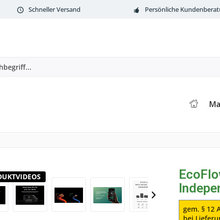
Schneller Versand
Persönliche Kundenbera
Ma
EcoFlo
DUKTVIDEOS
Indepe
gem. § 12 A
bei Liefer