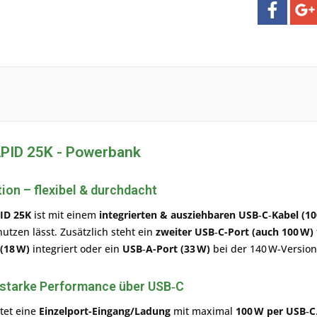
ID 25K - Powerbank
tion
– flexibel & durchdacht
ID 25K
ist mit einem
integrierten & ausziehbaren USB‑C‑Kabel (10
utzen lässt. Zusätzlich steht ein
zweiter USB‑C-Port (auch 100 W)
(18 W)
integriert oder ein
USB‑A-Port (33 W)
bei der 140 W-Version
starke Performance über USB‑C
tet eine
Einzelport-Eingang/Ladung
mit maximal
100 W per USB‑C