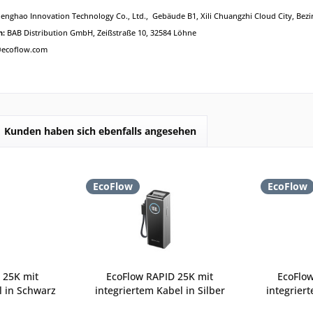
enghao Innovation Technology Co., Ltd.
, Gebäude B1, Xili Chuangzhi Cloud City, Be
n:
BAB Distribution GmbH, Zeißstraße 10, 32584 Löhne
@ecoflow.com
Kunden haben sich ebenfalls angesehen
EcoFlow
EcoFlow
 25K mit
EcoFlow RAPID 25K mit
EcoFlo
l in Schwarz
integriertem Kabel in Silber
integrier