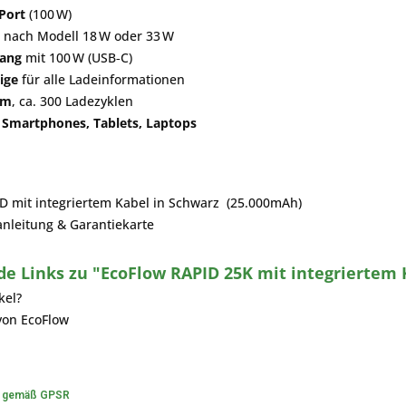
Port
(100 W)
e nach Modell 18 W oder 33 W
gang
mit 100 W (USB‑C)
ige
für alle Ladeinformationen
um
, ca. 300 Ladezyklen
t
Smartphones, Tablets, Laptops
D mit integriertem Kabel in Schwarz (25.000mAh)
nleitung & Garantiekarte
e Links zu "EcoFlow RAPID 25K mit integriertem 
kel?
von EcoFlow
n gemäß GPSR