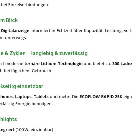
 bei Einzelverbindungen.
im Blick
-Digitalanzeige
informiert in Echtzeit über Kapazität, Leistung, ve
t unterwegs.
e & Zyklen
– langlebig & zuverlässig
tzt moderne
ternäre Lithium-Technologie
und bietet ca.
300 Lade
h bei täglichem Gebrauch.
lseitig einsetzbar
hones, Laptops, Tablets
und mehr. Die
ECOFLOW RAPID 25K
eign
rlässig Energie benötigen.
hlights
tegriert
(100 W, einziehbar)