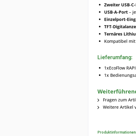
Zweiter USB‑C-
USB‑A-Port
– j
Einzelport-Ein
TFT-Digitalanze
Ternäres Lithi
Kompatibel mi
Lieferumfang:
1xEcoFlow RAPI
1x Bedienungsa
Weiterführend
Fragen zum Arti
Weitere Artikel 
Produktinformatione