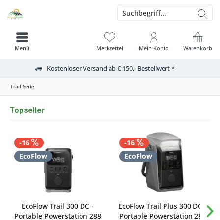
Menü
Merkzettel
Mein Konto
Warenkorb
Kostenloser Versand ab € 150,- Bestellwert *
Trail-Serie
Topseller
-16
-16
EcoFlow
EcoFlow
EcoFlow Trail 300 DC -
EcoFlow Trail Plus 300 DC -
Portable Powerstation 288
Portable Powerstation 288