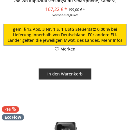
288 Wh Kapazität versorgst du Smartphone, Kamera,
Drohne,...
167,22 € *
199,00 € *
vorher 199,00 €*
gem. § 12 Abs. 3 Nr. 1 S. 1 UStG Steuersatz 0,00 % bei
Lieferung innerhalb von Deutschland. Für andere EU-
Länder gelten die jeweiligen MwSt. des Landes.
Mehr Infos
Merken
In den
Warenkorb
-16
EcoFlow