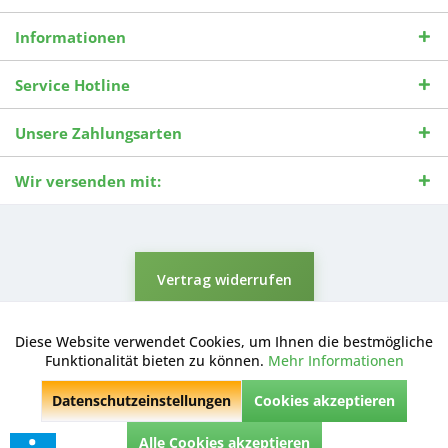
Informationen
Service Hotline
Unsere Zahlungsarten
Wir versenden mit:
Vertrag widerrufen
* Alle Preise inkl. gesetzl. Mehrwertsteuer zzgl.
Versandkosten
und ggf.
Nachnahmegebühren, wenn nicht anders beschrieben.
Diese Website verwendet Cookies, um Ihnen die bestmögliche
Aktiv
Funktionale
Durchgestrichene Preise entsprechen dem niedrigsten Verkaufspreis
Funktionalität bieten zu können.
Mehr Informationen
der letzten 30 Tage. ** Preise beziehen sich auf einen einmal
geforderten Verkaufspreis. UVP: Unverbindliche Preisempfehlung des
Datenschutzeinstellungen
Cookies akzeptieren
Herstellers.
Inaktiv
Marketing
© 2026 Digitale Fotografien | Entwicklung & Support by
Pro-Webs.de
Alle Cookies akzeptieren