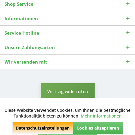
Shop Service
Informationen
Service Hotline
Unsere Zahlungsarten
Wir versenden mit:
Vertrag widerrufen
* Alle Preise inkl. gesetzl. Mehrwertsteuer zzgl.
Versandkosten
und ggf.
Nachnahmegebühren, wenn nicht anders beschrieben.
Diese Website verwendet Cookies, um Ihnen die bestmögliche
Aktiv
Funktionale
Durchgestrichene Preise entsprechen dem niedrigsten Verkaufspreis
Funktionalität bieten zu können.
Mehr Informationen
der letzten 30 Tage. ** Preise beziehen sich auf einen einmal
geforderten Verkaufspreis. UVP: Unverbindliche Preisempfehlung des
Datenschutzeinstellungen
Cookies akzeptieren
Herstellers.
Inaktiv
Marketing
© 2026 Digitale Fotografien | Entwicklung & Support by
Pro-Webs.de